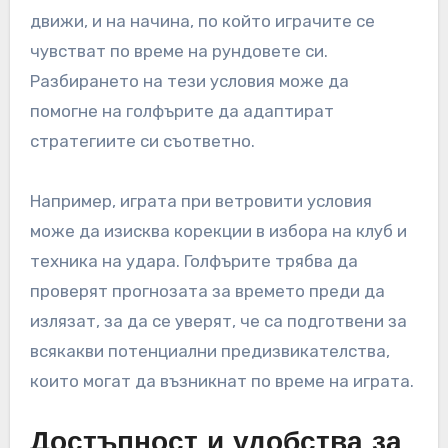
движи, и на начина, по който играчите се
чувстват по време на рундовете си.
Разбирането на тези условия може да
помогне на голфърите да адаптират
стратегиите си съответно.
Например, играта при ветровити условия
може да изисква корекции в избора на клуб и
техника на удара. Голфърите трябва да
проверят прогнозата за времето преди да
излязат, за да се уверят, че са подготвени за
всякакви потенциални предизвикателства,
които могат да възникнат по време на играта.
Достъпност и удобства за