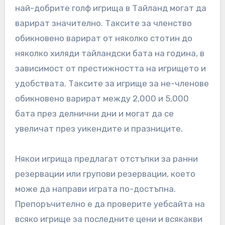
най-добрите голф игрища в Тайланд могат да
варират значително. Таксите за членство
обикновено варират от няколко стотин до
няколко хиляди тайландски бата на година, в
зависимост от престижността на игрището и
удобствата. Таксите за игрище за не-членове
обикновено варират между 2,000 и 5,000
бата през делнични дни и могат да се
увеличат през уикендите и празниците.
Някои игрища предлагат отстъпки за ранни
резервации или групови резервации, което
може да направи играта по-достъпна.
Препоръчително е да проверите уебсайта на
всяко игрище за последните цени и всякакви