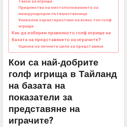
такси за игрище
Предимства на местоположението за
международни пътешественици
Уникални характеристики на всяко топ голф
игрище
Как да изберем правилното голф игрище на
базата на представянето на играчите?
Оценка на личните цели за представяне
Кои са най-добрите
голф игрища в Тайланд
на базата на
показатели за
представяне на
играчите?