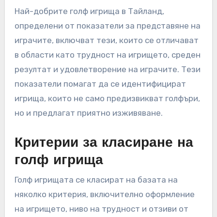
Най-добрите голф игрища в Тайланд,
определени от показатели за представяне на
играчите, включват тези, които се отличават
в области като трудност на игрището, среден
резултат и удовлетворение на играчите. Тези
показатели помагат да се идентифицират
игрища, които не само предизвикват голфъри,
но и предлагат приятно изживяване.
Критерии за класиране на
голф игрища
Голф игрищата се класират на базата на
няколко критерия, включително оформление
на игрището, ниво на трудност и отзиви от