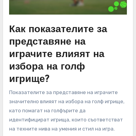
Как показателите за
представяне на
играчите влияят на
избора на голф
игрище?
Показателите за представяне на играчите
значително влияят на избора на голф игрище,
като помагат на голфърите да
идентифицират игрища, които съответстват
на техните нива на умения и стил на игра.