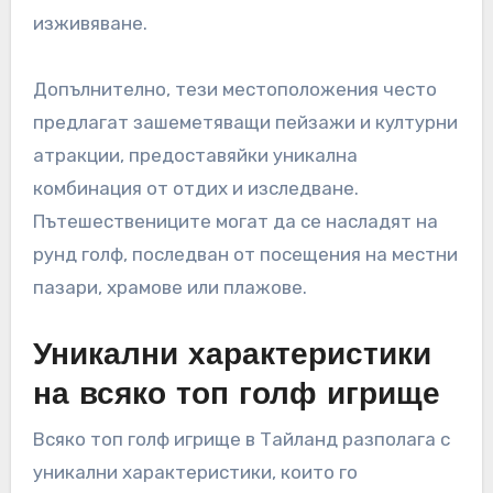
изживяване.
Допълнително, тези местоположения често
предлагат зашеметяващи пейзажи и културни
атракции, предоставяйки уникална
комбинация от отдих и изследване.
Пътешествениците могат да се насладят на
рунд голф, последван от посещения на местни
пазари, храмове или плажове.
Уникални характеристики
на всяко топ голф игрище
Всяко топ голф игрище в Тайланд разполага с
уникални характеристики, които го