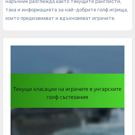
наръчник разглежда както текущите ранглисти,
така и информацията за най-добрите голф игрища,
които предизвикват и вдъхновяват играчите.