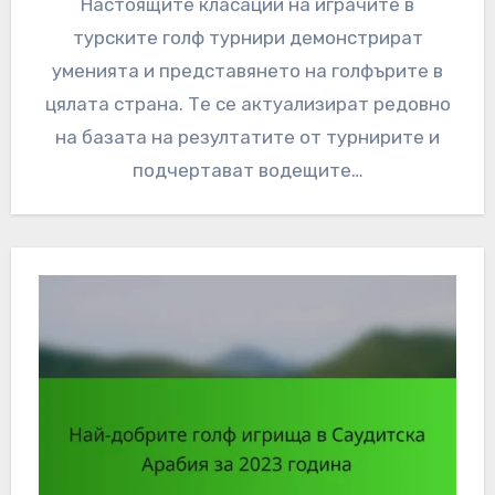
Настоящите класации на играчите в
турските голф турнири демонстрират
уменията и представянето на голфърите в
цялата страна. Те се актуализират редовно
на базата на резултатите от турнирите и
подчертават водещите…