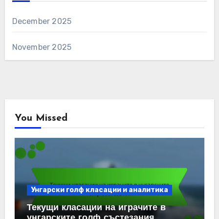
December 2025
November 2025
You Missed
Унгарски голф класации и аналитика
Текущи класации на играчите в
унгарските голф състезания