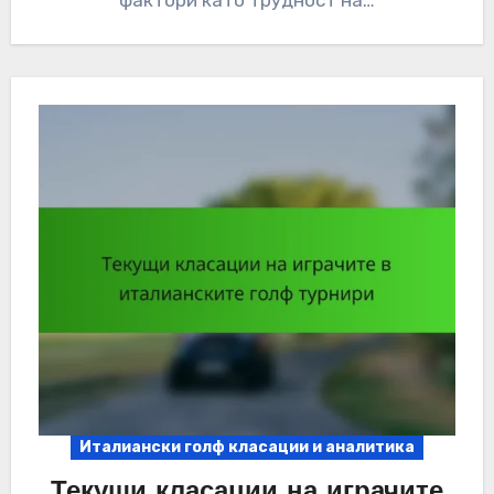
фактори като трудност на…
Италиански голф класации и аналитика
Текущи класации на играчите