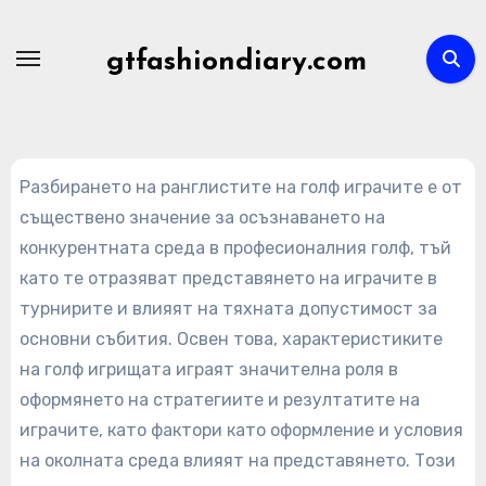
Skip
to
gtfashiondiary.com
content
Разбирането на ранглистите на голф играчите е от
съществено значение за осъзнаването на
конкурентната среда в професионалния голф, тъй
като те отразяват представянето на играчите в
турнирите и влияят на тяхната допустимост за
основни събития. Освен това, характеристиките
на голф игрищата играят значителна роля в
оформянето на стратегиите и резултатите на
играчите, като фактори като оформление и условия
на околната среда влияят на представянето. Този