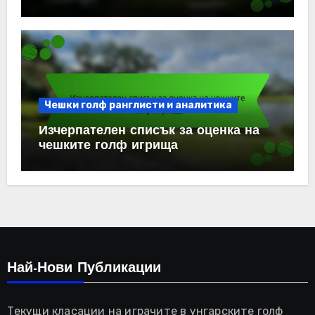
Чешки голф ранглисти и аналитика
Изчерпателен списък за оценка на
чешките голф игрища
Най-Нови Публикации
Текущи класации на играчите в унгарските голф