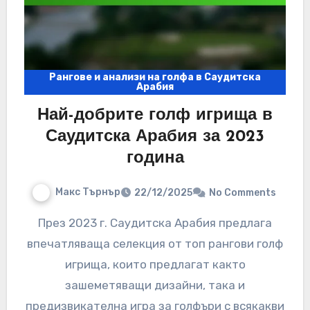
Рангове и анализи на голфа в Саудитска
Арабия
Най-добрите голф игрища в
Саудитска Арабия за 2023
година
Макс Търнър
22/12/2025
No Comments
През 2023 г. Саудитска Арабия предлага
впечатляваща селекция от топ рангови голф
игрища, които предлагат както
зашеметяващи дизайни, така и
предизвикателна игра за голфъри с всякакви