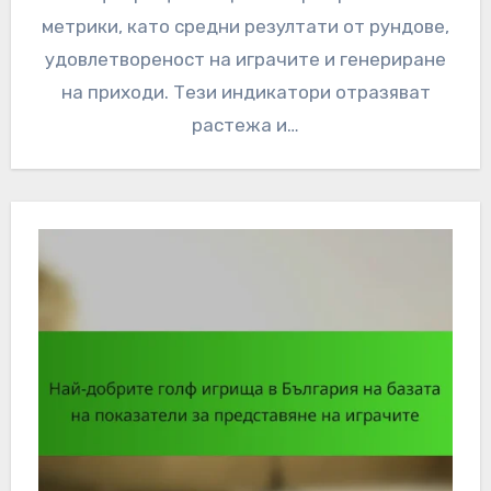
метрики, като средни резултати от рундове,
удовлетвореност на играчите и генериране
на приходи. Тези индикатори отразяват
растежа и…