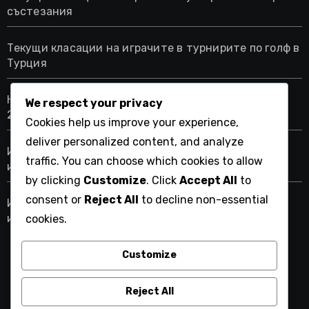
състезания
Текущи класации на играчите в турнирите по голф в
Турция
Най-добрите голф игрища в Саудитска Арабия за
We respect your privacy
2023 година
Cookies help us improve your experience,
deliver personalized content, and analyze
Изчерпателен списък за оценка на чешките голф
traffic. You can choose which cookies to allow
игрища
by clicking
Customize
. Click
Accept All
to
consent or
Reject All
to decline non-essential
Изчерпателен списък за оценка на френски голф
игрища
cookies.
Customize
gtfashiondiary.com
Reject All