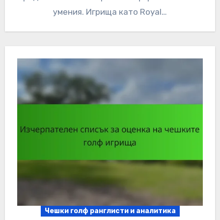
умения. Игрища като Royal…
Чешки голф ранглисти и аналитика