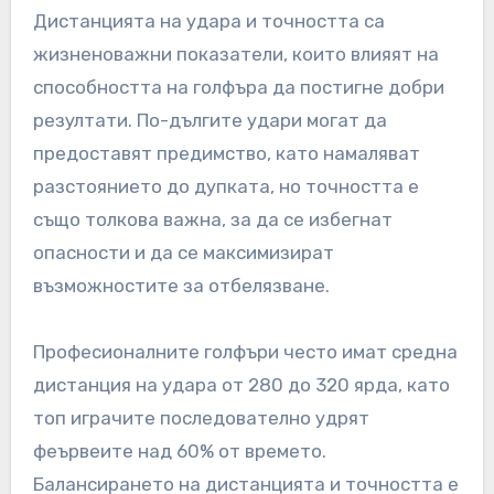
Дистанцията на удара и точността са
жизненоважни показатели, които влияят на
способността на голфъра да постигне добри
резултати. По-дългите удари могат да
предоставят предимство, като намаляват
разстоянието до дупката, но точността е
също толкова важна, за да се избегнат
опасности и да се максимизират
възможностите за отбелязване.
Професионалните голфъри често имат средна
дистанция на удара от 280 до 320 ярда, като
топ играчите последователно удрят
феървеите над 60% от времето.
Балансирането на дистанцията и точността е