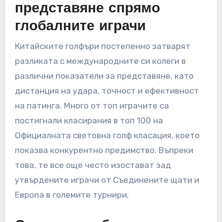
връстници. Въпреки че все още не доминират
на глобалната сцена, техните показатели за
представяне показват обещаващ растеж и
потенциал за бъдещ успех.
Показатели за
представяне спрямо
глобалните играчи
Китайските голфъри постепенно затварят
разликата с международните си колеги в
различни показатели за представяне, като
дистанция на удара, точност и ефективност
на патинга. Много от топ играчите са
постигнали класирания в топ 100 на
Официалната световна голф класация, което