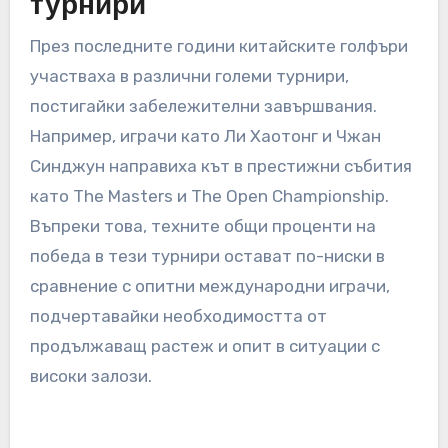
Китай и растящото му присъствие на
глобалната сцена.
Сравнителен анализ на
резултатите от големите
турнири
През последните години китайските голфъри
участваха в различни големи турнири,
постигайки забележителни завършвания.
Например, играчи като Ли Хаотонг и Чжан
Синджун направиха кът в престижни събития
като The Masters и The Open Championship.
Въпреки това, техните общи проценти на
победа в тези турнири остават по-ниски в