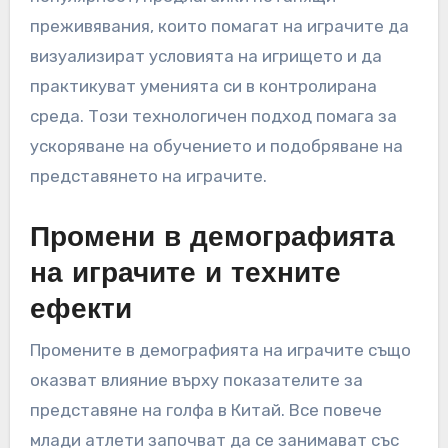
повлияха на тренировките по голф в Китай,
като инструменти като анализатори на замах
и приложения за проследяване на
представянето станаха обичайни. Тези
технологии предоставят на играчите
незабавна обратна връзка относно техните
замахове и общото представяне,
позволявайки целенасочени подобрения.
Освен това, системите за тренировки с
виртуална реалност (VR) набират
популярност, предлагайки потапящи
преживявания, които помагат на играчите да
визуализират условията на игрището и да
практикуват уменията си в контролирана