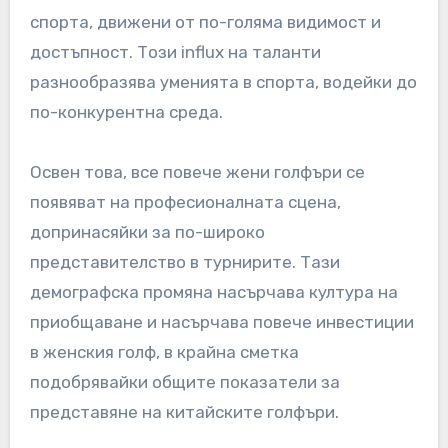
среда. Този технологичен подход помага за
ускоряване на обучението и подобряване на
представянето на играчите.
Промени в демографията
на играчите и техните
ефекти
Промените в демографията на играчите също
оказват влияние върху показателите за
представяне на голфа в Китай. Все повече
млади атлети започват да се занимават със
спорта, движени от по-голяма видимост и
достъпност. Този influx на таланти
разнообразява уменията в спорта, водейки до