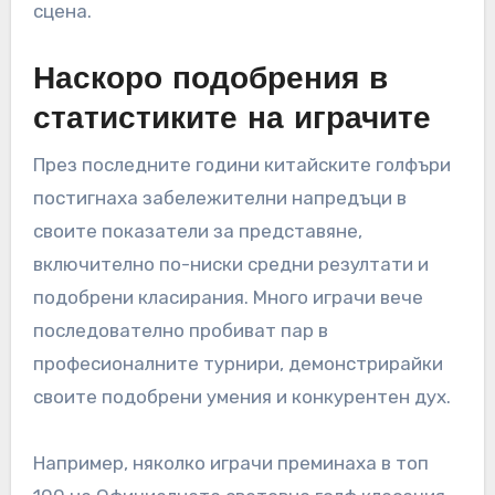
представяне на
китайския голф?
Показателите за представяне на китайския
голф показаха значително подобрение през
последните години, отразявайки растящата
инвестиция в спорта. Подобрените
тренировъчни методи и съоръжения, заедно с
увеличеното участие, допринесоха за по-
добри статистики на играчите и обща
конкурентоспособност на международната
сцена.
Наскоро подобрения в