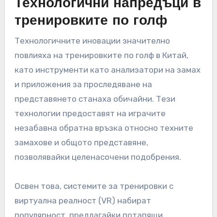
Достъпът до висококачествени треньори и
ресурси доведе до по-структурирани
тренировъчни режими, позволявайки на
играчите да усъвършенстват техниките и
стратегиите си. В резултат на това много
голфъри сега са по-добре подготвени за
изискванията на конкурентната игра, което
допринася за подобрени показатели за
представяне.
Технологични напредъци в
тренировките по голф
Технологичните иновации значително