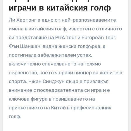
играчи в китайския голф
Ли Хаотонг е едно от най-разпознаваемите
имена в китайския голф, известен с отличното
си представяне на PGA Tour и European Tour.
Фън Шаншан, видна женска голфърка, е
постигнала забележителен успех,
включително спечелването на голямо
първенство, което я прави пионер за жените в
спорта. Чжан Синджун също е привлякъл
внимание с последователната си игра и е
ключова фигура в повишаването на
присъствието на Китай в професионалния
голф.