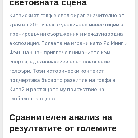
по време на турнири, което може да повлияе
на представянето им в ключови моменти.
Исторически контекст на
китайския голф на
световната сцена
Китайският голф е еволюирал значително от
края на 20-ти век, с увеличени инвестиции в
тренировъчни съоръжения и международна
експозиция. Появата на играчи като Яо Минг и
Фън Шаншан привлече вниманието към
спорта, вдъхновявайки ново поколение
голфъри. Този исторически контекст
подчертава бързото развитие на голфа в