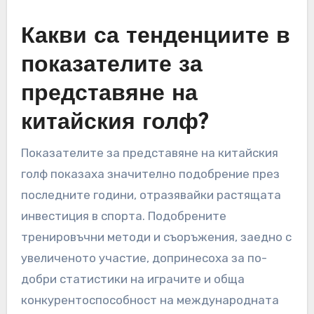
сравнение с опитни международни играчи,
подчертавайки необходимостта от
продължаващ растеж и опит в ситуации с
високи залози.
Какви са тенденциите в
показателите за