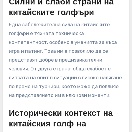
показва конкурентно предимство. Въпреки
това, те все още често изостават зад
утвърдените играчи от Съединените щати и
Европа в големите турнири.
Силни и слаби страни на
китайските голфъри
Една забележителна сила на китайските
голфъри е тяхната техническа
компетентност, особено в уменията за къса
игра и патинг. Това им е позволило да се
представят добре в предизвикателни
условия. От друга страна, обща слабост е
липсата на опит в ситуации с високо налягане