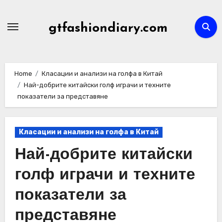
Skip
to
gtfashiondiary.com
content
Home
Класации и анализи на голфа в Китай
Най-добрите китайски голф играчи и техните
показатели за представяне
Класации и анализи на голфа в Китай
Най-добрите китайски
голф играчи и техните
показатели за
представяне