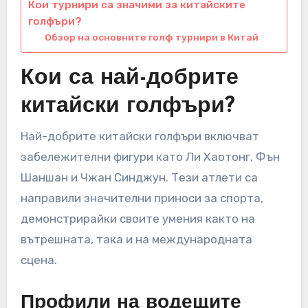
Кои турнири са значими за китайските
голфъри?
Обзор на основните голф турнири в Китай
Кои са най-добрите
китайски голфъри?
Най-добрите китайски голфъри включват
забележителни фигури като Ли Хаотонг, Фън
Шаншан и Чжан Синджун. Тези атлети са
направили значителни приноси за спорта,
демонстрирайки своите умения както на
вътрешната, така и на международната
сцена.
Профили на водещите