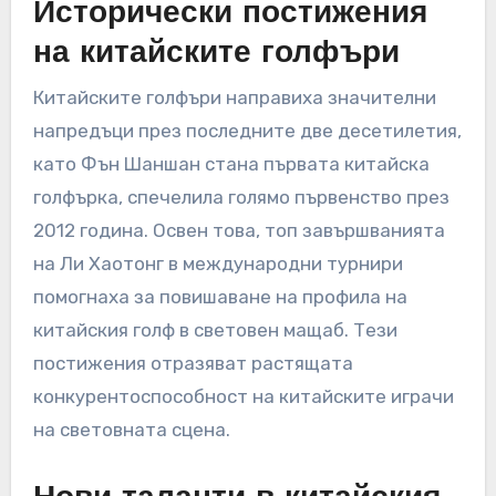
Исторически постижения
на китайските голфъри
Китайските голфъри направиха значителни
напредъци през последните две десетилетия,
като Фън Шаншан стана първата китайска
голфърка, спечелила голямо първенство през
2012 година. Освен това, топ завършванията
на Ли Хаотонг в международни турнири
помогнаха за повишаване на профила на
китайския голф в световен мащаб. Тези
постижения отразяват растящата
конкурентоспособност на китайските играчи
на световната сцена.