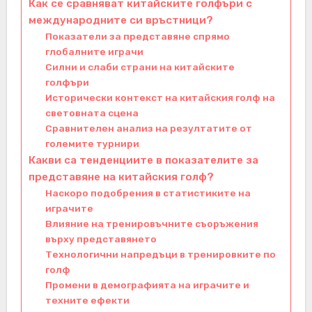
Как се сравняват китайските голфъри с
международните си връстници?
Показатели за представяне спрямо
глобалните играчи
Силни и слаби страни на китайските
голфъри
Исторически контекст на китайския голф на
световната сцена
Сравнителен анализ на резултатите от
големите турнири
Какви са тенденциите в показателите за
представяне на китайския голф?
Наскоро подобрения в статистиките на
играчите
Влияние на тренировъчните съоръжения
върху представянето
Технологични напредъци в тренировките по
голф
Промени в демографията на играчите и
техните ефекти