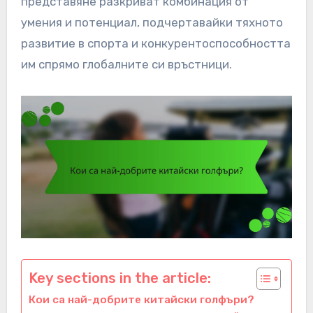
представяне разкриват комбинация от
умения и потенциал, подчертавайки тяхното
развитие в спорта и конкурентоспособността
им спрямо глобалните си връстници.
Key sections in the article:
Кои са най-добрите китайски голфъри?