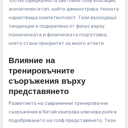
статистиките на играчите
През последните години китайските голфъри
постигнаха забележителни напредъци в
своите показатели за представяне,
включително по-ниски средни резултати и
подобрени класирания. Много играчи вече
последователно пробиват пар в
професионалните турнири, демонстрирайки
своите подобрени умения и конкурентен дух.
Например, няколко играчи преминаха в топ
100 на Официалната световна голф класация,
значителен етап, който демонстрира тяхната
нарастваща компетентност. Тази възходяща
тенденция е подкрепена от фокус върху