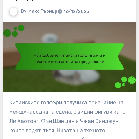
By
Макс Търнър
16/12/2025
Китайските голфъри получиха признание на
международната сцена, с видни фигури като
Ли Хаотонг, Фън Шаншан и Чжан Синджун,
които водят пътя. Нивата на тяхното