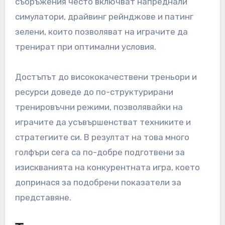
психическата и физическата подготовка,
която стана приоритет за много атлети.
Влияние на
тренировъчните
съоръжения върху
представянето
Развитието на съвременни тренировъчни
съоръжения в Китай изиграва ключова роля в
подобряването на голф представянето. Тези
съоръжения често включват напреднали
симулатори, драйвинг рейнджове и патинг
зелени, които позволяват на играчите да
тренират при оптимални условия.