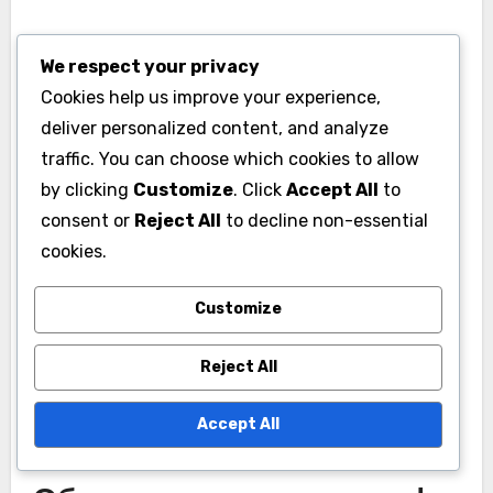
по-конкурентна среда.
We respect your privacy
Освен това, все повече жени голфъри се
Cookies help us improve your experience,
появяват на професионалната сцена,
deliver personalized content, and analyze
допринасяйки за по-широко
traffic. You can choose which cookies to allow
представителство в турнирите. Тази
by clicking
Customize
. Click
Accept All
to
демографска промяна насърчава култура на
consent or
Reject All
to decline non-essential
приобщаване и насърчава повече инвестиции
cookies.
в женския голф, в крайна сметка
подобрявайки общите показатели за
Customize
представяне на китайските голфъри.
Reject All
Accept All