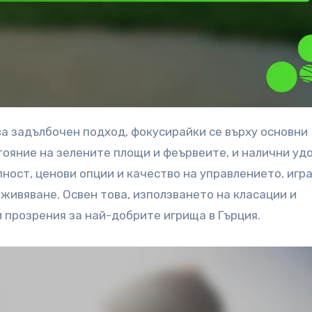
ояние на зелените площи и феървеите, и налични уд
ност, ценови опции и качество на управлението, игр
живяване. Освен това, използването на класации и
 прозрения за най-добрите игрища в Гърция.