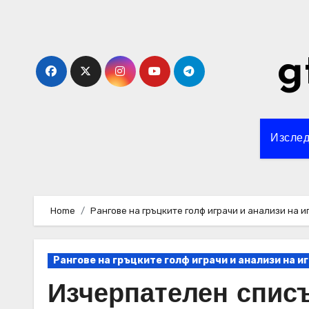
Skip
to
content
g
Изслед
Home
Рангове на гръцките голф играчи и анализи на 
Рангове на гръцките голф играчи и анализи на 
Изчерпателен списъ