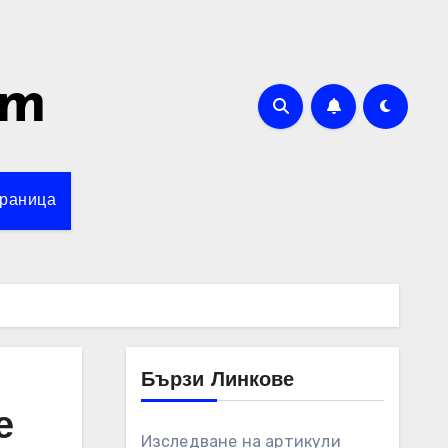
om
траница
Бързи Линкове
е
Изследване на артикули