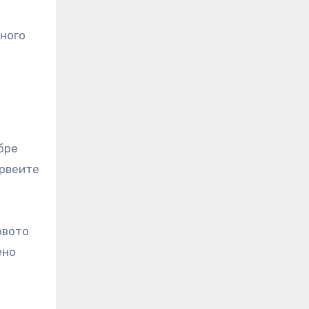
много
бре
ървеите
овото
ено