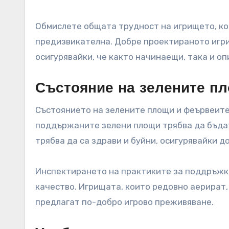
Обмислете общата трудност на игрището, ко
предизвикателна. Добре проектираното игрищ
осигурявайки, че както начинаещи, така и оп
Състояние на зелените п
Състоянието на зелените площи и феървеите 
поддържаните зелени площи трябва да бъдат
трябва да са здрави и буйни, осигурявайки 
Инспектирането на практиките за поддръжк
качество. Игрищата, които редовно аерират,
предлагат по-добро игрово преживяване.