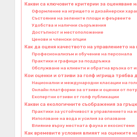
Какви са ключовите критерии за оценяване н
Оформление на игрището и дизайнерски хар
Състояние на зелените площи и феървеите
Удобства и налични съоръжения
Достъпност и местоположение
Ценови и членски опции
Как да оценя качеството на управлението на
Професионализъм и обучение на персонала
Практики и графици за поддръжка
Обслужване на клиенти и обратна връзка от 
Кои оценки и отзиви за голф игрища трябва 
Национални и международни класации на гол
Онлайн платформи за отзиви и оценки от пот
Експертни отзиви от голф публикации
Какви са екологичните съображения за гръц
Практики за устойчивост в управлението на 
Използване на вода и усилия за опазване
Влияние върху местната фауна и екосистеми
Как времевите условия влияят на оценките н