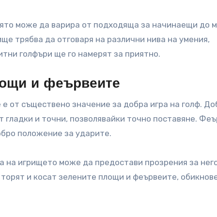
ято може да варира от подходяща за начинаещи до 
е трябва да отговаря на различни нива на умения,
итни голфъри ще го намерят за приятно.
лощи и феървеите
е от съществено значение за добра игра на голф. До
 гладки и точни, позволявайки точно поставяне. Фе
добро положение за ударите.
а на игрището може да предостави прозрения за нег
 торят и косат зелените площи и феървеите, обикнов