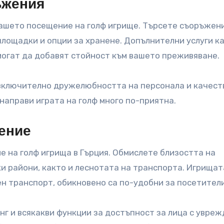
ъжения
ашето посещение на голф игрище. Търсете съоръжен
площадки и опции за хранене. Допълнителни услуги к
могат да добавят стойност към вашето преживяване.
включително дружелюбността на персонала и качест
направи играта на голф много по-приятна.
ение
 на голф игрища в Гърция. Обмислете близостта на
и райони, както и леснотата на транспорта. Игрищат
ен транспорт, обикновено са по-удобни за посетител
нг и всякакви функции за достъпност за лица с увреж