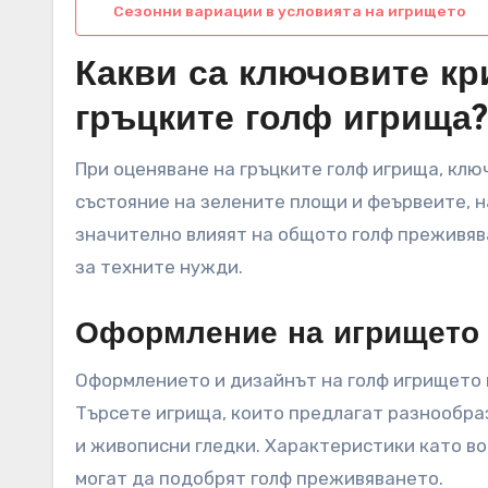
Сезонни вариации в условията на игрището
Какви са ключовите кр
гръцките голф игрища?
При оценяване на гръцките голф игрища, кл
състояние на зелените площи и феървеите, н
значително влияят на общото голф преживяв
за техните нужди.
Оформление на игрището 
Оформлението и дизайнът на голф игрището 
Търсете игрища, които предлагат разнообра
и живописни гледки. Характеристики като во
могат да подобрят голф преживяването.