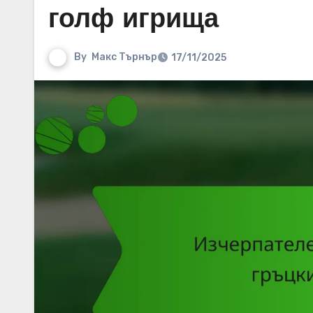
голф игрища
By
Макс Търнър
17/11/2025