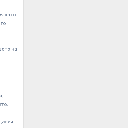
ия като
ато
вото на
а,
ите.
дания.