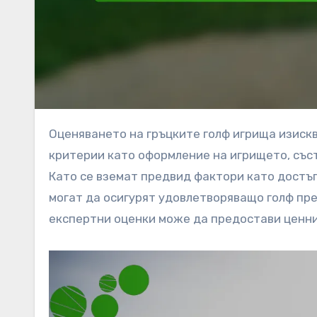
Оценяването на гръцките голф игрища изисква задълбочен подход, фокусирайки се върху основни
критерии като оформление на игрището, съст
Като се вземат предвид фактори като достъп
могат да осигурят удовлетворяващо голф пре
експертни оценки може да предостави ценни