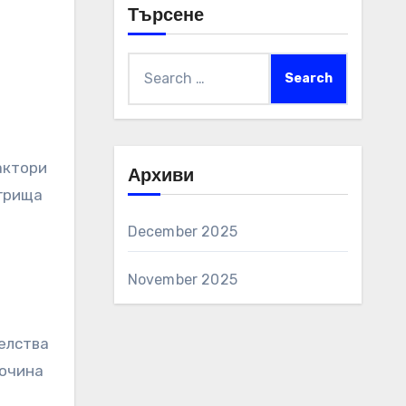
Търсене
Search
for:
актори
Архиви
игрища
December 2025
November 2025
елства
сочина