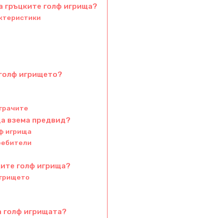
а гръцките голф игрища?
актеристики
 голф игрището?
играчите
да взема предвид?
ф игрища
ребители
ките голф игрища?
игрището
а голф игрищата?