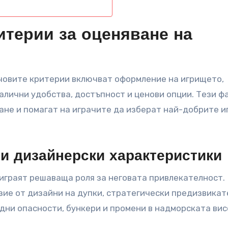
итерии за оценяване на
ючовите критерии включват оформление на игрището,
алични удобства, достъпност и ценови опции. Тези ф
ане и помагат на играчите да изберат най-добрите 
и дизайнерски характеристики
играят решаваща роля за неговата привлекателност.
зие от дизайни на дупки, стратегически предизвикат
дни опасности, бункери и промени в надморската ви