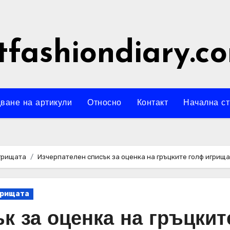
tfashiondiary.c
ване на артикули
Относно
Контакт
Начална с
игрищата
Изчерпателен списък за оценка на гръцките голф игрища
игрищата
к за оценка на гръцкит