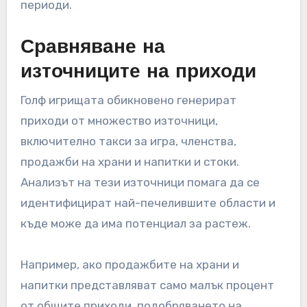
ценообразуване, при което таксите варират в
зависимост от търсенето, сезонността или
времето на деня. Този подход може да
оптимизира приходите по време на пиковите
часове, като същевременно остава
привлекателен по време на непиковите
периоди.
Сравняване на
източниците на приходи
Голф игрищата обикновено генерират
приходи от множество източници,
включително такси за игра, членства,
продажби на храни и напитки и стоки.
Анализът на тези източници помага да се