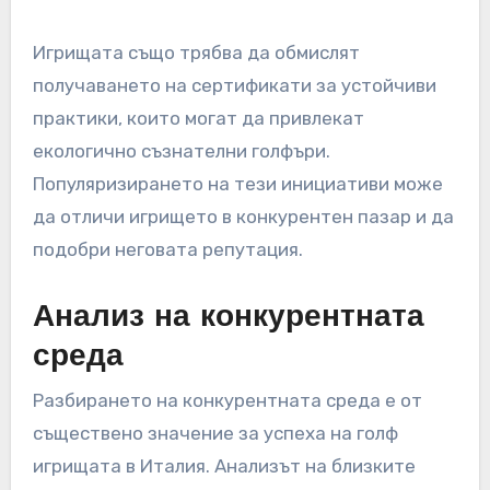
Практики за екологична
устойчивост
Екологичната устойчивост става приоритет
за голф игрища в Италия, тъй като играчите
все повече ценят екологичните практики.
Внедряването на мерки за опазване на
водата, използването на органични торове и
поддържането на естествени хабитати могат
да увеличат привлекателността на игрището
и да намалят оперативните разходи.
Игрищата също трябва да обмислят
получаването на сертификати за устойчиви