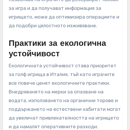
така и управлението на игрището. Иновации
като голф колички с GPS, мобилни приложения
за резервации и оценяване, и инструменти за
анализ на данни за проследяване на
представянето стават все по-популярни.
Голф игрищата в Италия трябва да обмислят
интегрирането на тези технологии, за да
подобрят удовлетвореността на клиентите и
оперативната ефективност. Например,
предлагането на мобилно приложение, което
позволява на играчите да резервират часове
за игра и да получават информация за
игрището, може да оптимизира операциите и
да подобри цялостното изживяване.