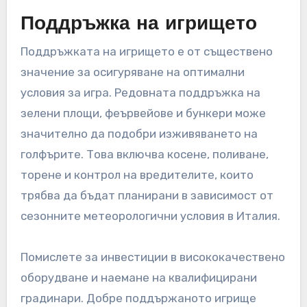
Кои оперативни
фактори влияят на
представянето на голф
игрищата?
Оперативните фактори, които влияят на
представянето на голф игрищата, включват
поддръжка на игрището, персонал,
обслужване на клиенти и маркетингови
стратегии. Всеки от тези елементи играе
важна роля в привличането и задържането на