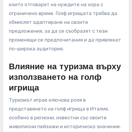
Потребителските предпочитания в Италия се
развиват, като по-младите голфъри търсят
по-неформални и гъвкави игрови
изживявания. Традиционните строги часове
за игра се заменят с по-спокойни опции за
резервация, позволяващи на играчите да се
наслаждават на голфа в удобно за тях време.
Освен това, нараства интересът към по-
кратки формати на играта, като
деветдупкови рундове или пар-3 игрища,
които отговарят на нуждите на хора с
ограничено време. Голф игрищата трябва да
обмислят адаптиране на своите