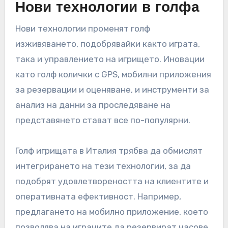
да увеличи приходите.
За да се възползват от тази тенденция, голф
игрищата трябва да разработят пакети,
които да отговарят на нуждите на туристите,
като оферти за голф и настаняване, и да
популяризират своите съоръжения чрез
туристически агенции и онлайн платформи.
Разбирането на сезонните модели може да
помогне за оптимизиране на графиците за
персонал и поддръжка.
Нови технологии в голфа
Нови технологии променят голф
изживяването, подобрявайки както играта,