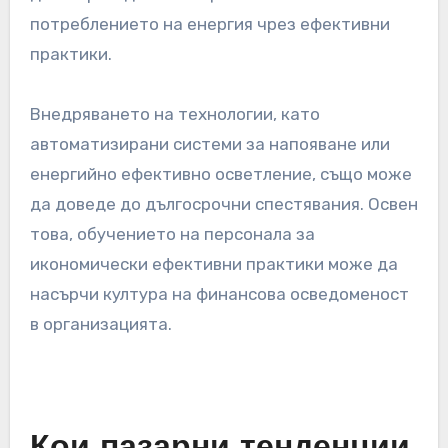
спестяване на разходи може значително да
подобри финансовото представяне на голф
игрище. Редовните одити на всички разходи
могат да разкрият области, в които могат да
се направят спестявания, като преговори на
договори с доставчици или намаляване на
потреблението на енергия чрез ефективни
практики.
Внедряването на технологии, като
автоматизирани системи за напояване или
енергийно ефективно осветление, също може
да доведе до дългосрочни спестявания. Освен
това, обучението на персонала за
икономически ефективни практики може да