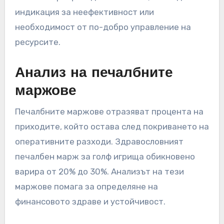
предостави представа за оперативната
ефективност.
Например, ако средната цена за поддръжка
на дупка в Италия е около 10 000 € годишно, и
вашето игрище надвишава това, може да е
индикация за неефективност или
необходимост от по-добро управление на
ресурсите.
Анализ на печалбните
маржове
Печалбните маржове отразяват процента на
приходите, който остава след покриването на