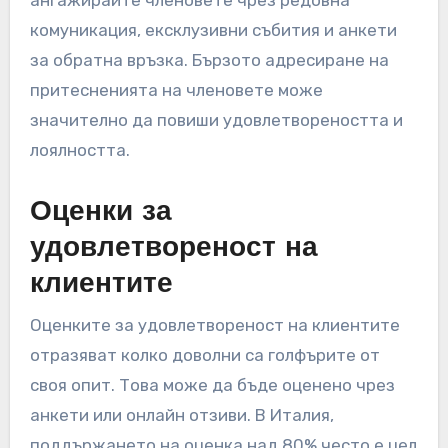
ангажирайте членовете чрез редовна
комуникация, ексклузивни събития и анкети
за обратна връзка. Бързото адресиране на
притесненията на членовете може
значително да повиши удовлетвореността и
лоялността.
Оценки за
удовлетвореност на
клиентите
Оценките за удовлетвореност на клиентите
отразяват колко доволни са голфърите от
своя опит. Това може да бъде оценено чрез
анкети или онлайн отзиви. В Италия,
поддържането на оценка над 80% често е цел