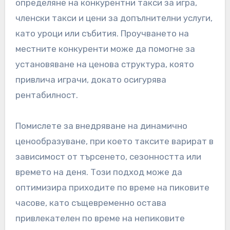
Разбиране на ценовите
стратегии
Ефективните ценови стратегии са от
съществено значение за максимизиране на
приходите в голф игрище. Това включва
определяне на конкурентни такси за игра,
членски такси и цени за допълнителни услуги,
като уроци или събития. Проучването на
местните конкуренти може да помогне за
установяване на ценова структура, която
привлича играчи, докато осигурява
рентабилност.
Помислете за внедряване на динамично