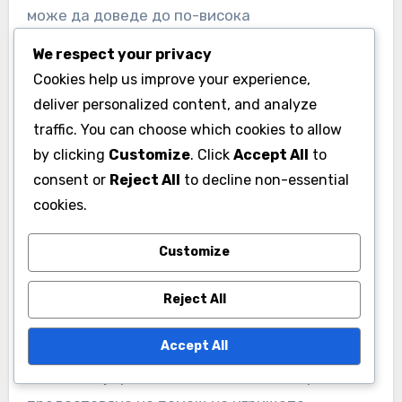
голфъри, което в крайна сметка влияе на
финансовия успех на игрището.
We respect your privacy
Cookies help us improve your experience,
Поддръжка на игрището
deliver personalized content, and analyze
traffic. You can choose which cookies to allow
Поддръжката на игрището е от съществено
by clicking
Customize
. Click
Accept All
to
значение за осигуряване на оптимални
consent or
Reject All
to decline non-essential
условия за игра. Редовната поддръжка на
cookies.
зелени площи, феървейове и бункери може
значително да подобри изживяването на
Customize
голфърите. Това включва косене, поливане,
торене и контрол на вредителите, които
Reject All
трябва да бъдат планирани в зависимост от
Accept All
сезонните метеорологични условия в Италия.