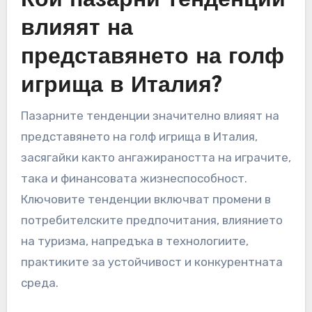
насърчи култура на финансова осведоменост
в организацията.
Кои пазарни тенденции
влияят на
представянето на голф