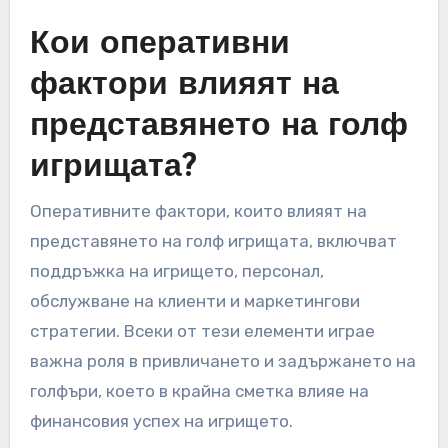
Игрищата трябва редовно да оценяват своите
уникални предложения и да коригират
маркетинговите си стратегии съответно.
Ангажирането с местните общности и
формирането на партньорства с бизнеси
също може да увеличи видимостта и да
привлече нови играчи, осигурявайки
дългосрочен успех в конкурентна среда.