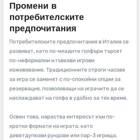
игрища в Италия?
Пазарните тенденции значително влияят на
представянето на голф игрища в Италия,
засягайки както ангажираността на играчите,
така и финансовата жизнеспособност.
Ключовите тенденции включват промени в
потребителските предпочитания, влиянието
на туризма, напредъка в технологиите,
практиките за устойчивост и конкурентната
среда.
Промени в
потребителските
предпочитания