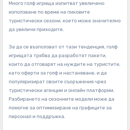
предложения, за да се съобразят с тези
променящи се предпочитания и да привлекат
по-широка аудитория.
Влияние на туризма върху
използването на голф
игрища
Туризмът играе ключова роля в
представянето на голф игрища в Италия,
особено в региони, известни със своите
живописни пейзажи и историческо значение.
Много голф игрища изпитват увеличено
използване по време на пиковите
туристически сезони, което може значително