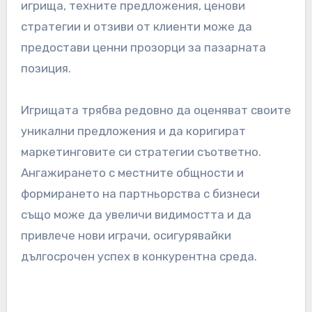
практики, които могат да привлекат
екологично съзнателни голфъри.
Популяризирането на тези инициативи може
да отличи игрището в конкурентен пазар и да
подобри неговата репутация.
Анализ на конкурентната
среда
Разбирането на конкурентната среда е от
съществено значение за успеха на голф
игрищата в Италия. Анализът на близките
игрища, техните предложения, ценови
стратегии и отзиви от клиенти може да
предостави ценни прозорци за пазарната
позиция.