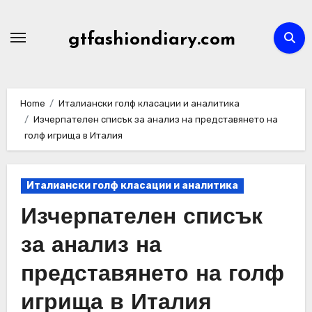
Skip
to
gtfashiondiary.com
content
Home
Италиански голф класации и аналитика
Изчерпателен списък за анализ на представянето на
голф игрища в Италия
Италиански голф класации и аналитика
Изчерпателен списък
за анализ на
представянето на голф
игрища в Италия