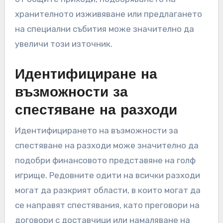
идентифицират най-печелившите области и
къде може да има потенциал за растеж.
Например, ако продажбите на храни и
напитки представляват само малък процент
от общите приходи, подобряването на
хранителното изживяване или предлагането
на специални събития може значително да
увеличи този източник.
Идентифициране на
възможности за
спестяване на разходи
Идентифицирането на възможности за