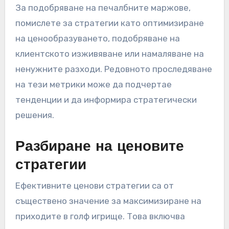
оперативните разходи. Здравословният
печалбен марж за голф игрища обикновено
варира от 20% до 30%. Анализът на тези
маржове помага за определяне на
финансовото здраве и устойчивост.
За подобряване на печалбните маржове,
помислете за стратегии като оптимизиране
на ценообразуването, подобряване на
клиентското изживяване или намаляване на
ненужните разходи. Редовното проследяване
на тези метрики може да подчертае
тенденции и да информира стратегически
решения.