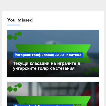
You Missed
Унгарски голф класации и аналитика
Текущи класации на играчите в
унгарските голф състезания