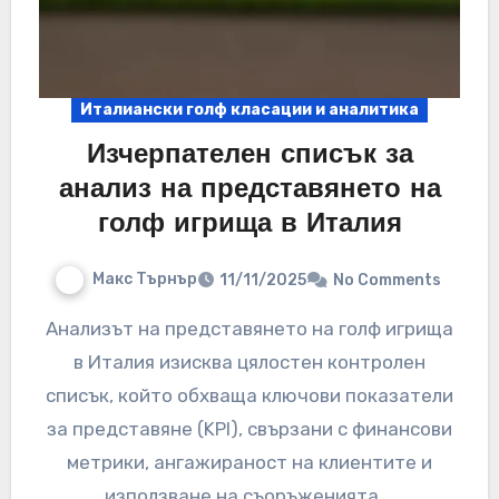
Италиански голф класации и аналитика
Изчерпателен списък за
анализ на представянето на
голф игрища в Италия
Макс Търнър
11/11/2025
No Comments
Анализът на представянето на голф игрища
в Италия изисква цялостен контролен
списък, който обхваща ключови показатели
за представяне (KPI), свързани с финансови
метрики, ангажираност на клиентите и
използване на съоръженията.…