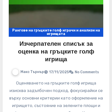
Рангове на гръцките голф играчи и анализи на
игрищата
Изчерпателен списък за
оценка на гръцките голф
игрища
Макс Търнър
17/11/2025
No Comments
Оценяването на гръцките голф игрища
изисква задълбочен подход, фокусирайки се
върху основни критерии като оформление на
игрището, състояние на зелените площи и