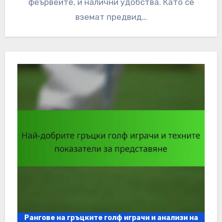
феървеите, и налични удобства. Като се
вземат предвид…
Рангове на гръцките голф играчи и анализи на