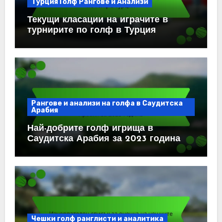
Турция Голф Рангове и Анализи
Текущи класации на играчите в
турнирите по голф в Турция
Рангове и анализи на голфа в Саудитска
Арабия
Най-добрите голф игрища в
Саудитска Арабия за 2023 година
Чешки голф ранглисти и аналитика