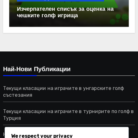
Изчерпателен списък за оценка на
чешките голф игрища
Най-Нови Публикации
Текущи класации на играчите в унгарските голф
състезания
Текущи класации на играчите в турнирите по голф в
Турция
Най-добрите голф игрища в Саудитска Арабия за
We respect your privacy