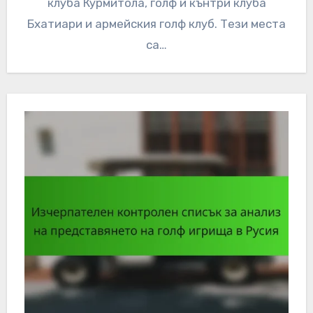
клуба Курмитола, голф и кънтри клуба
Бхатиари и армейския голф клуб. Тези места
са…