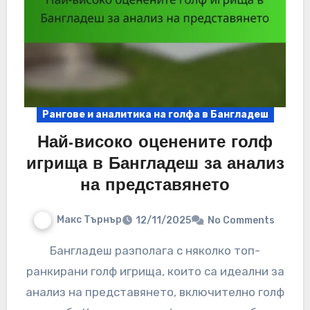
Рангове и аналитика на голфа в Бангладеш
Най-високо оценените голф
игрища в Бангладеш за анализ
на представянето
Макс Търнър
12/11/2025
No Comments
Бангладеш разполага с няколко топ-
ранкирани голф игрища, които са идеални за
анализ на представянето, включително голф