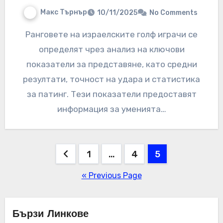
Макс Търнър
10/11/2025
No Comments
Ранговете на израелските голф играчи се
определят чрез анализ на ключови
показатели за представяне, като средни
резултати, точност на удара и статистика
за патинг. Тези показатели предоставят
информация за уменията…
Posts
1
…
4
5
pagination
« Previous Page
Бързи Линкове