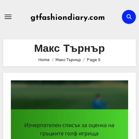
Skip
to
gtfashiondiary.com
content
Макс Търнър
Home
Макс Търнър
Page 5