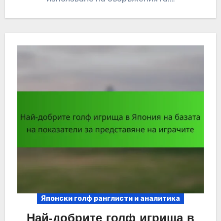
Японски голф ранглисти и аналитика
Най-добрите голф игрища в